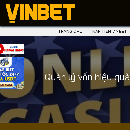
Bỏ
qua
nội
dung
TRANG CHỦ
NẠP TIỀN VINBET
Quản lý vốn hiệu quả