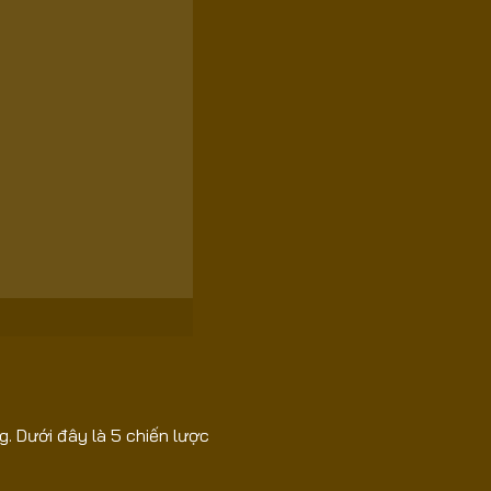
g. Dưới đây là 5 chiến lược