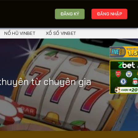
ĐĂNG KÝ
ĐĂNG NHẬP
NỔ HŨ VINBET
XỔ SỐ VINBET
 khuyên từ chuyên gia