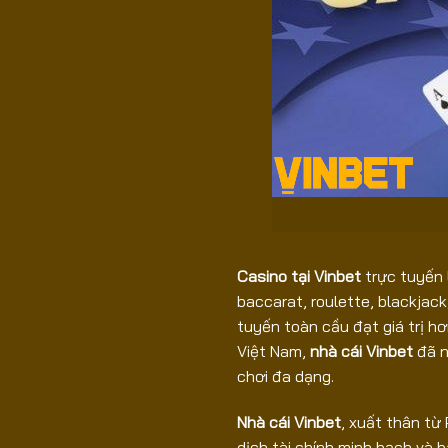
Casino
tại Vinbet
trực tuyến 
baccarat, roulette, blackjac
tuyến toàn cầu đạt giá trị 
Việt Nam,
nhà cái Vinbet
đã n
chơi đa dạng.
Nhà cái Vinbet
, xuất thân từ
dịch tài chính minh bạch và 