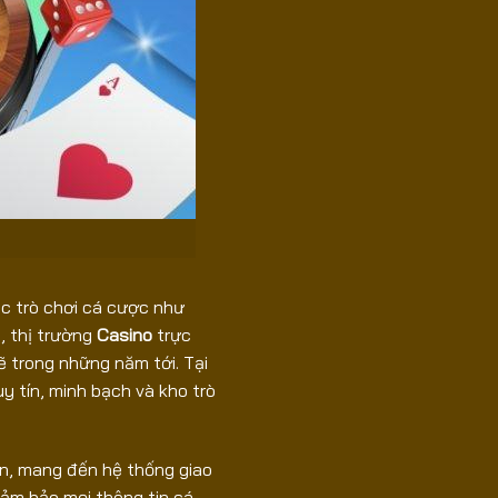
ác trò chơi cá cược như
, thị trường
Casino
trực
 trong những năm tới. Tại
 tín, minh bạch và kho trò
ến, mang đến hệ thống giao
đảm bảo mọi thông tin cá