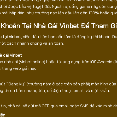
chơi được bảo vệ tuyệt đối. Ngoài ra, cổng game này còn cung
n mãi hấp dẫn, như thưởng nạp lần đầu lên đến 100% hoặc quà
 Khoản Tại Nhà Cái Vinbet Để Tham G
o
tại Vinbet
, việc đầu tiên bạn cần làm là đăng ký tài khoản. D
một cách nhanh chóng và an toàn:
à cái Vinbet
a nhà cái (vinbet.online) hoặc tải ứng dụng trên iOS/Android 
c trang web giả mạo.
n nút “Đăng ký” (thường nằm ở góc trên bên phải) màn hình của
 tin cơ bản như họ tên, số điện thoại, email, và mật khẩu.
 tin, nhà cái sẽ gửi mã OTP qua email hoặc SMS để xác minh d
iền