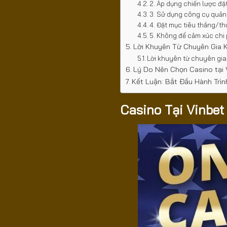
2. Áp dụng chiến lược đặ
3. Sử dụng công cụ quản 
4. Đặt mục tiêu thắng/t
5. Không để cảm xúc chi 
Lời Khuyên Từ Chuyên Gia K
Lời khuyên từ chuyên gia
Lý Do Nên Chọn Casino tại 
Kết Luận: Bắt Đầu Hành Trì
Casino Tại Vinbet