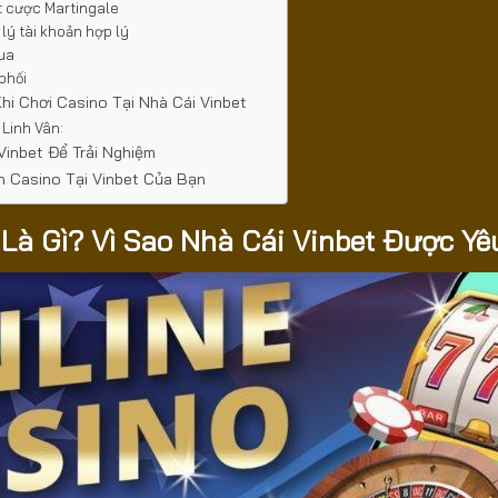
t cược Martingale
lý tài khoản hợp lý
hua
phối
hi Chơi Casino Tại Nhà Cái Vinbet
 Linh Vân:
Vinbet Để Trải Nghiệm
nh Casino Tại Vinbet Của Bạn
 Là Gì? Vì Sao Nhà Cái Vinbet Được Yê