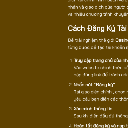
nhân và giao dịch của người 
và nhiều chương trình khuyế
Cách Đăng Ký Tài
Để trải nghiệm thế giới
Casin
từng bước để tạo tài khoản 
Truy cập trang chủ của nh
Vào website chính thức củ
cập đúng link để tránh cá
Nhấn nút “Đăng ký”
Tại giao diện chính , chọ
yêu cầu bạn điền các thông
Xác minh thông tin
Sau khi điền đầy đủ thông
Hoàn tất đăng ký và nạp t