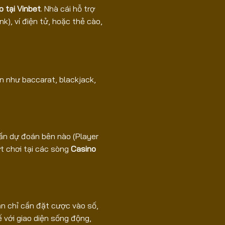
o
tại Vinbet
. Nhà cái hỗ trợ
, ví điện tử, hoặc thẻ cào,
n như baccarat, blackjack,
cần dự đoán bên nào (Player
t chơi tại các sòng
Casino
Bạn chỉ cần đặt cược vào số,
ế với giao diện sống động,