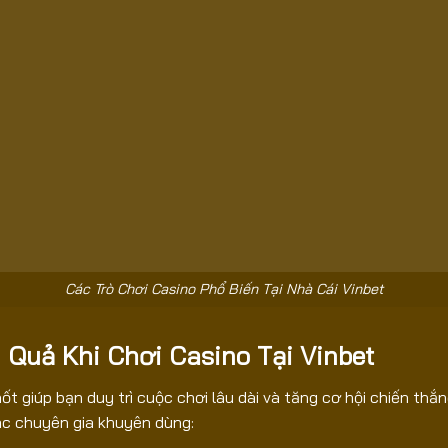
Các Trò Chơi Casino Phổ Biến Tại Nhà Cái Vinbet
 Quả Khi Chơi Casino Tại Vinbet
ốt giúp bạn duy trì cuộc chơi lâu dài và tăng cơ hội chiến thắn
ác chuyên gia khuyên dùng: