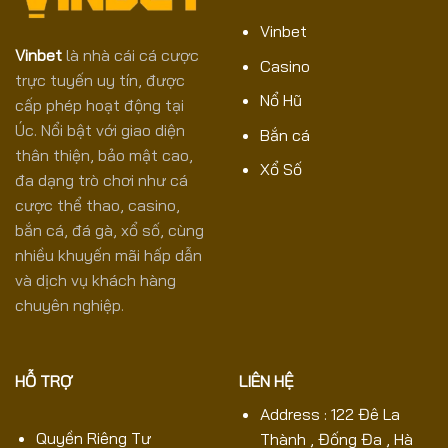
Vinbet
Vinbet
là nhà cái cá cược
Casino
trực tuyến uy tín, được
Nổ Hũ
cấp phép hoạt động tại
Úc. Nổi bật với giao diện
Bắn cá
thân thiện, bảo mật cao,
Xổ Số
đa dạng trò chơi như cá
cược thể thao, casino,
bắn cá, đá gà, xổ số, cùng
nhiều khuyến mãi hấp dẫn
và dịch vụ khách hàng
chuyên nghiệp.
HỖ TRỢ
LIÊN HỆ
Address : 122 Đê La
Quyền Riêng Tư
Thành , Đống Đa , Hà