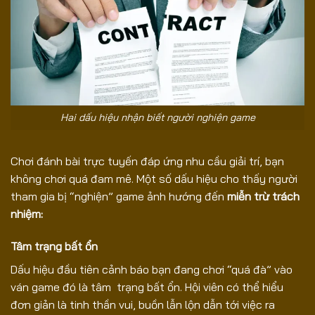
Hai dấu hiệu nhận biết người nghiện game
Chơi đánh bài trực tuyến đáp ứng nhu cầu giải trí, bạn
không chơi quá đam mê. Một số dấu hiệu cho thấy người
tham gia bị “nghiện” game ảnh hướng đến
miễn trừ trách
nhiệm:
Tâm trạng bất ổn
Dấu hiệu đầu tiên cảnh báo bạn đang chơi “quá đà” vào
ván game đó là tâm trạng bất ổn. Hội viên có thể hiểu
đơn giản là tinh thần vui, buồn lẫn lộn dẫn tới việc ra