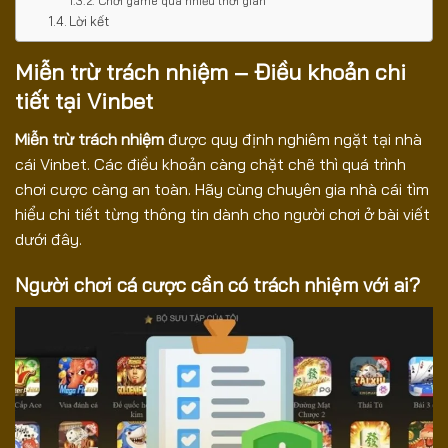
Chơi game quá nhiều thời gian
Lời kết
Miễn trừ trách nhiệm – Điều khoản chi
tiết tại Vinbet
Miễn trừ trách nhiệm
được quy định nghiêm ngặt tại nhà
cái Vinbet. Các điều khoản càng chặt chẽ thì quá trình
chơi cược càng an toàn. Hãy cùng chuyên gia nhà cái tìm
hiểu chi tiết từng thông tin dành cho người chơi ở bài viết
dưới đây.
Người chơi cá cược cần có trách nhiệm với ai?