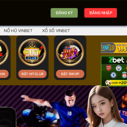
ĐĂNG KÝ
ĐĂNG NHẬP
NỔ HŨ VINBET
XỔ SỐ VINBET
LUB
ĐẶT B52
ĐẶT GEMWIN
ĐẶT WIN79