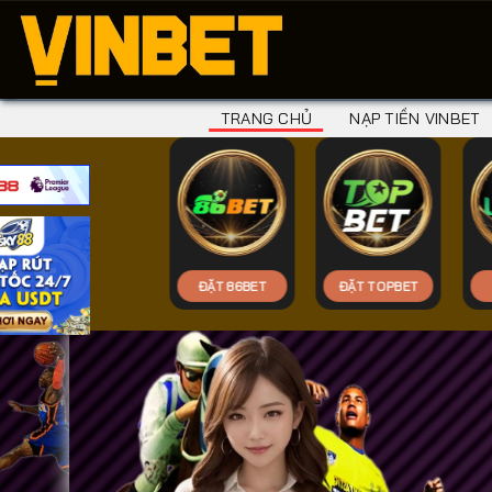
Bỏ
qua
nội
dung
TRANG CHỦ
NẠP TIỀN VINBET
ĐẶT ZBET
ĐẶT HAYWIN
ĐẶT SUNWIN
Đ