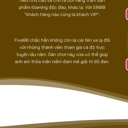
hiểu nhu cầu và cho ra đời hàng trăm sản
phẩm iGaming độc đáo, khác lạ. Với SIN88
“khách hàng nào cũng là khách VIP”.
Five88 chắc hẳn không còn là cái tên xa lạ đối
với những thành viên tham gia cá độ trực
tuyến lâu năm. Sân chơi này vừa có thể giúp
anh em thỏa mãn niềm đam mê giải trí đỏ đen.