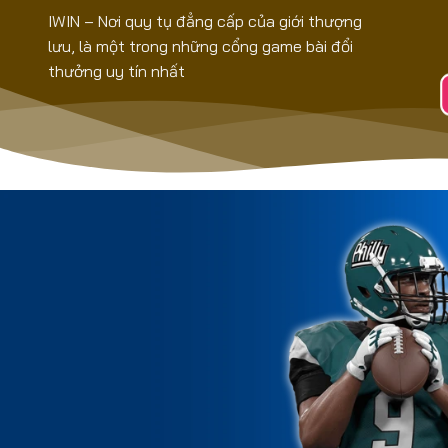
IWIN – Nơi quy tụ đẳng cấp của giới thượng
lưu, là một trong những cổng game bài đổi
thưởng uy tín nhất