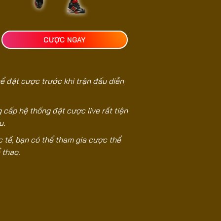
CƯỢC NGAY
ể đặt cược trước khi trận đấu diễn
 cấp hệ thống đặt cược live rất tiện
u.
 tế, bạn có thể tham gia cược thể
 thao.