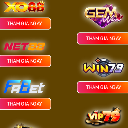
THAM GIA NGAY
THAM GIA NGAY
THAM GIA NGAY
THAM GIA NGAY
THAM GIA NGAY