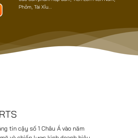
Phỏm, Tài Xỉu…
ORTS
áng tin cậy số 1 Châu Á vào năm
mẽ và chiến lược kinh doanh hiệu