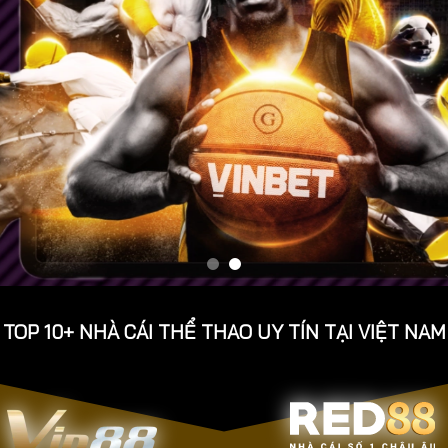
TOP 10+ NHÀ CÁI THỂ THAO UY TÍN TẠI VIỆT NAM