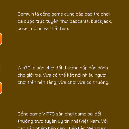
Gemwin là cổng game cung cấp các trò chơi
cá cược trực tuyến như: baccarat, blackjack,
poker, nổ hũ và thể thao.
Win79 là sân chơi đổi thưởng hấp dẫn dành
cho giới trẻ. Vừa có thể kết nối nhiều người
chơi trên nền tảng, vừa chơi vừa có thưởng.
Cổng game VIP79 sân chơi game bài đổi
thưởng trực tuyến uy tín nhấtViệt Nam. Với
các sản phẩm hấp dẫn:, Tiến Lên Miền Nam,