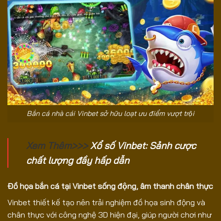
Bắn cá nhà cái Vinbet sở hữu loạt ưu điểm vượt trội
Xem Thêm>>>
Xổ số Vinbet: Sảnh cược
chất lượng đầy hấp dẫn
Đồ họa bắn cá tại Vinbet sống động, âm thanh chân thực
Vinbet thiết kế tạo nên trải nghiệm đồ họa sinh động và
chân thực với công nghệ 3D hiện đại, giúp người chơi như