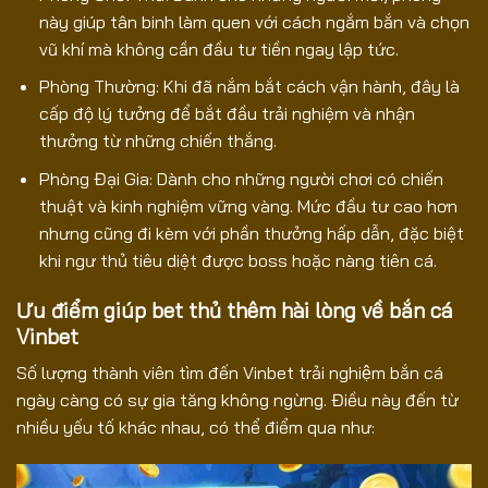
này giúp tân binh làm quen với cách ngắm bắn và chọn
vũ khí mà không cần đầu tư tiền ngay lập tức.
Phòng Thường: Khi đã nắm bắt cách vận hành, đây là
cấp độ lý tưởng để bắt đầu trải nghiệm và nhận
thưởng từ những chiến thắng.
Phòng Đại Gia: Dành cho những người chơi có chiến
thuật và kinh nghiệm vững vàng. Mức đầu tư cao hơn
nhưng cũng đi kèm với phần thưởng hấp dẫn, đặc biệt
khi ngư thủ tiêu diệt được boss hoặc nàng tiên cá.
Ưu điểm giúp bet thủ thêm hài lòng về bắn cá
Vinbet
Số lượng thành viên tìm đến Vinbet trải nghiệm bắn cá
ngày càng có sự gia tăng không ngừng. Điều này đến từ
nhiều yếu tố khác nhau, có thể điểm qua như: