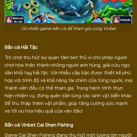
Có nhiều game bắn cá để tham gia cùng Vinbet
Bắn cá Hải Tặc
Trò chơi thu hút sự quan tâm bet thủ vì cho phép người
chơi hóa thân thành những người anh hùng, giải cứu ngư
dân khỏi tay hải tặc. Với nhiều cấp bậc được thiết kế phù
hợp với trình độ và khả năng tài chính của từng người, mọi
thành viên đều có thể tham gia. Trong hành trình thực
hiện nhiệm vụ, đừng quên săn lùng các sinh vật biển khác
để thu thập thêm vật phẩm, giúp tăng cường sức mạnh
và tối ưu hóa hiệu quả của ván đấu!
Bắn cá Vinbet Cai Shen Fishing
Game Cai Shen Fishing đang thu hút một lượng lớn người