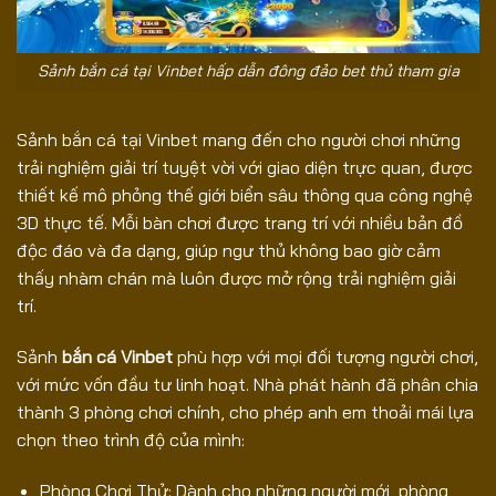
Sảnh bắn cá tại Vinbet hấp dẫn đông đảo bet thủ tham gia
Sảnh bắn cá tại Vinbet mang đến cho người chơi những
trải nghiệm giải trí tuyệt vời với giao diện trực quan, được
thiết kế mô phỏng thế giới biển sâu thông qua công nghệ
3D thực tế. Mỗi bàn chơi được trang trí với nhiều bản đồ
độc đáo và đa dạng, giúp ngư thủ không bao giờ cảm
thấy nhàm chán mà luôn được mở rộng trải nghiệm giải
trí.
Sảnh
bắn cá Vinbet
phù hợp với mọi đối tượng người chơi,
với mức vốn đầu tư linh hoạt. Nhà phát hành đã phân chia
thành 3 phòng chơi chính, cho phép anh em thoải mái lựa
chọn theo trình độ của mình:
Phòng Chơi Thử: Dành cho những người mới, phòng