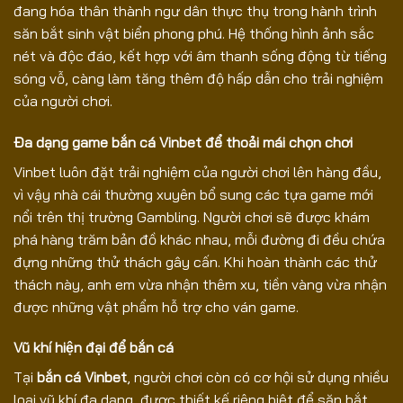
đang hóa thân thành ngư dân thực thụ trong hành trình
săn bắt sinh vật biển phong phú. Hệ thống hình ảnh sắc
nét và độc đáo, kết hợp với âm thanh sống động từ tiếng
sóng vỗ, càng làm tăng thêm độ hấp dẫn cho trải nghiệm
của người chơi.
Đa dạng game bắn cá Vinbet để thoải mái chọn chơi
Vinbet luôn đặt trải nghiệm của người chơi lên hàng đầu,
vì vậy nhà cái thường xuyên bổ sung các tựa game mới
nổi trên thị trường Gambling. Người chơi sẽ được khám
phá hàng trăm bản đồ khác nhau, mỗi đường đi đều chứa
đựng những thử thách gây cấn. Khi hoàn thành các thử
thách này, anh em vừa nhận thêm xu, tiền vàng vừa nhận
được những vật phẩm hỗ trợ cho ván game.
Vũ khí hiện đại để bắn cá
Tại
bắn cá Vinbet
, người chơi còn có cơ hội sử dụng nhiều
loại vũ khí đa dạng, được thiết kế riêng biệt để săn bắt