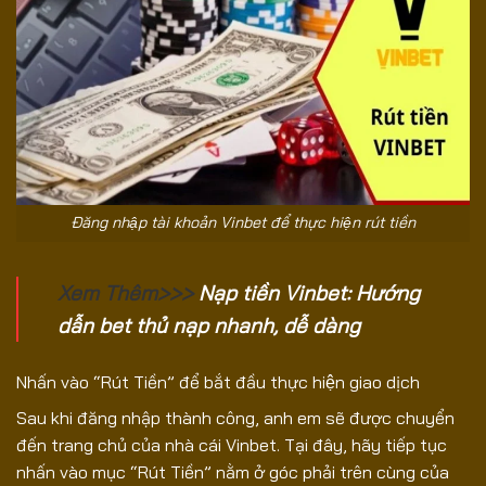
Đăng nhập tài khoản Vinbet để thực hiện rút tiền
Xem Thêm>>>
Nạp tiền Vinbet: Hướng
dẫn bet thủ nạp nhanh, dễ dàng
Nhấn vào “Rút Tiền” để bắt đầu thực hiện giao dịch
Sau khi đăng nhập thành công, anh em sẽ được chuyển
đến trang chủ của nhà cái Vinbet. Tại đây, hãy tiếp tục
nhấn vào mục “Rút Tiền” nằm ở góc phải trên cùng của