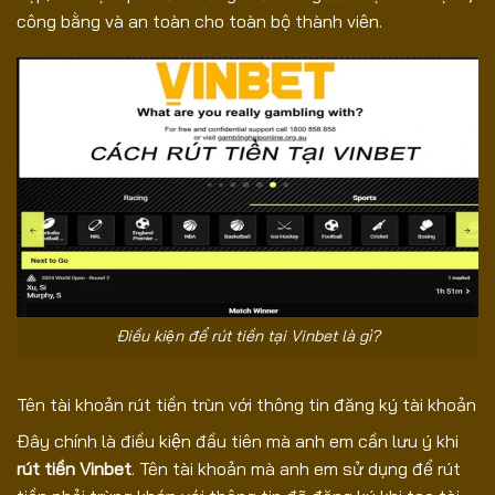
công bằng và an toàn cho toàn bộ thành viên.
Điều kiện để rút tiền tại Vinbet là gì?
Tên tài khoản rút tiền trùn với thông tin đăng ký tài khoản
Đây chính là điều kiện đầu tiên mà anh em cần lưu ý khi
rút tiền Vinbet
. Tên tài khoản mà anh em sử dụng để rút