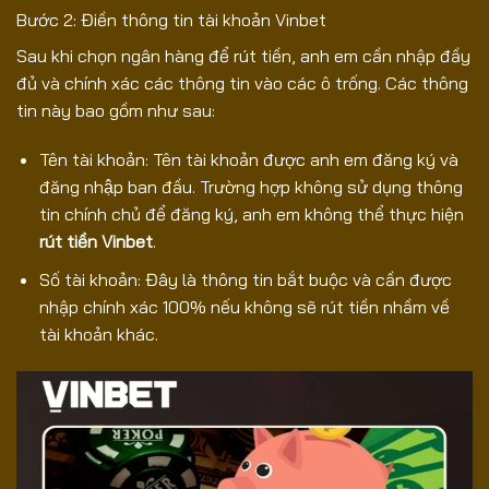
Bước 2: Điền thông tin tài khoản Vinbet
Sau khi chọn ngân hàng để rút tiền, anh em cần nhập đầy
đủ và chính xác các thông tin vào các ô trống. Các thông
tin này bao gồm như sau:
Tên tài khoản: Tên tài khoản được anh em đăng ký và
đăng nhập ban đầu. Trường hợp không sử dụng thông
tin chính chủ để đăng ký, anh em không thể thực hiện
rút tiền Vinbet
.
Số tài khoản: Đây là thông tin bắt buộc và cần được
nhập chính xác 100% nếu không sẽ rút tiền nhầm về
tài khoản khác.