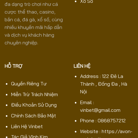
Xổ Số
đa dạng trò chơi như cá
cược thể thao, casino,
bắn cá, đá gà, xổ số, cùng
nhiều khuyến mãi hấp dẫn
và dịch vụ khách hàng
chuyên nghiệp.
HỖ TRỢ
LIÊN HỆ
Address : 122 Đê La
Quyền Riêng Tư
Thành , Đống Đa , Hà
Nội
Miễn Trừ Trách Nhiệm
Email :
Điều Khoản Sử Dụng
vinbet@gmail.com
Chính Sách Bảo Mật
Phone : 0868757212
Liên Hệ Vinbet
Website :
https://avon-
Tác Giả Vĩnh Kim