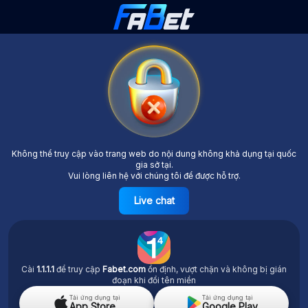
Không thể truy cập vào trang web do nội dung không khả dụng tại quốc
gia sở tại.
Vui lòng liên hệ với chúng tôi để được hỗ trợ.
Live chat
Cài
1.1.1.1
để truy cập
Fabet.com
ổn định, vượt chặn và không bị gián
đoạn khi đổi tên miền
Tải ứng dụng tại
Tải ứng dụng tại
App Store
Google Play